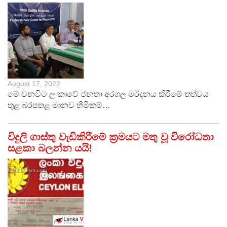
August 17, 2022
මේ වනවිට ලංකාවේ ජනතා අරගල මර්දනය කිරීමේ තත්වය
තුළ බරපතළ මානව හිමිකම්…
විදුලි ගාස්තු වැඩිකිරීමේ ක්‍රමයට මතු වූ විරෝධතා
සළකා බලන්න යයි!