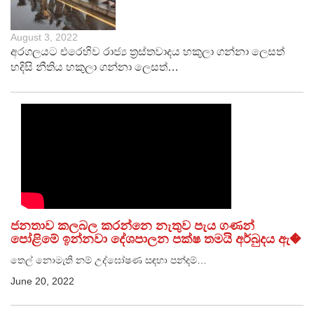
August 3, 2022
අරගලයට එරෙහිව රාජ්‍ය ත්‍රස්තවාදය හකුලා ගන්නා ලෙසත්
හදිසි නීතිය හකුලා ගන්නා ලෙසත්…
ජනතාව කලබල කරන්නෙ නැතුව පැය ගණන්
පෝළිමේ ඉන්නවා දේශපාලන පක්ෂ තමයි අර්බුදය ඇ�
තෙල් නොමැති නම් උද්ඝෝෂණ සඳහා පන්දම්…
June 20, 2022