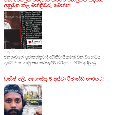
අනුමත කළ මන්ත්‍රීවරු මෙන්න!
July 29, 2022
ජනතාවගේ ප්‍රජාතන්ත්‍රවාදී අයිතිවාසිකමක් වන විරෝධය
දැක්වීම හා සාමුහික හඬනැගීම් මර්දනය කිරීම අරමුණු…
ධනිෂ් අලි, අගොස්තු 5 දක්වා රිමාන්ඩ් භාරයට!