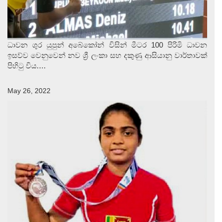
ධාවන ශුර යුපුන් අබේකෝන් විසින් මීටර 100 පිරිමි ධාවන
ඉසව්ව වෙනුවෙන් නව ශ්‍රී ලංකා සහ දකුණු ආසියානු වාර්තාවක්
පිහිටු විය.…
May 26, 2022