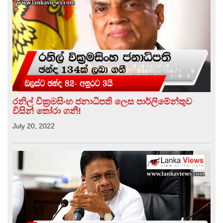
රනිල් වික්‍රමසිංහ ජනාධිපති ලෙස පාර්ලිමේන්තුව
විසින් තෝරා ගනී!
July 20, 2022