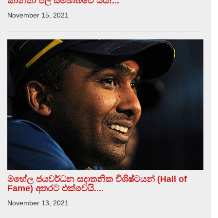
කාන්තා පිල සිම්බාබ්වේ යයි!...
November 15, 2021
මහේල ජයවර්ධන සදාතනික විශිෂ්ටයන් (Hall of
Fame) අතරට එක්වෙයි....
November 13, 2021