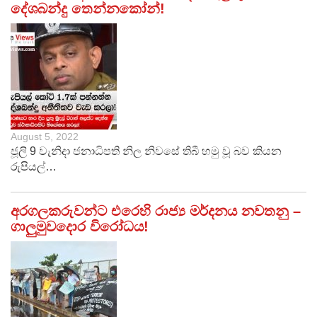
දේශබන්දු තෙන්නකෝන්!
August 5, 2022
ජූලි 9 වැනිදා ජනාධිපති නිල නිවසේ තිබී හමු වූ බව කියන
රුපියල්…
අරගලකරුවන්ට එරෙහි රාජ්‍ය මර්දනය නවතනු –
ගාලුමුවදොර විරෝධය!