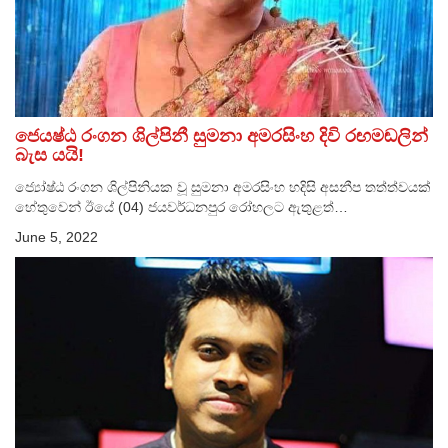
ජෙයෂ්ඨ රංගන ශිල්පිනී සුමනා අමරසිංහ දිවි රඟමඬලින්
බැස යයි!
ජ්‍යෝෂ්ඨ රංගන ශිල්පිනියක වූ සුමනා අමරසිංහ හදිසි අසනීප තත්ත්වයක්
හේතුවෙන් ඊයේ (04) ජයවර්ධනපුර රෝහලට ඇතුළත්…
June 5, 2022