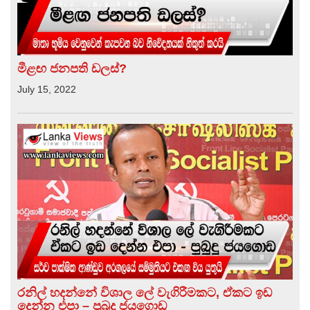
මීළඟ ජනපති ඩලස්?
July 15, 2022
රනිල් හදන්නේ විශාල ලේ වැගිරීමකට, ඒකට ඉඩ
දෙන්න එපා – පුබුදු ජයගොඩ