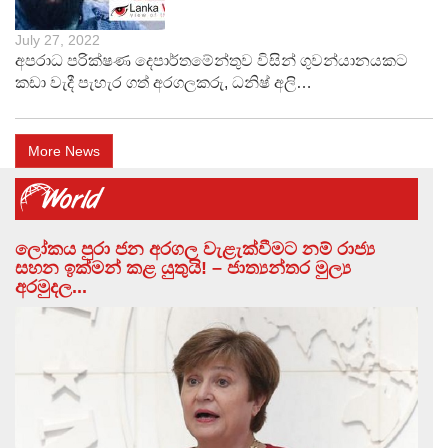
July 27, 2022
අපරාධ පරික්ෂණ දෙපාර්තමේන්තුව විසින් ගුවන්යානයකට
කඩා වැදී පැහැර ගත් අරගලකරු, ධනිෂ් අලි…
More News
ලෝකය පුරා ජන අරගල වැළැක්වීමට නම් රාජ්‍ය
සහන ඉක්මන් කළ යුතුයි! – ජාත්‍යන්තර මුල්‍ය
අරමුදල...