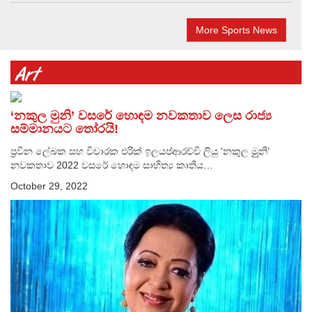
More Sports News
‘නකුල මුනි’ වසරේ හොඳම නවකතාව ලෙස රාජ්‍ය
සම්මානයට තෝරයි!
ප්‍රවීන ලේඛක සහ විචාරක එරික් ඉලයප්ආරච්චි ලියු ‘නකුල මුුුනි’
නවකතාව 2022 වසරේ හොඳම සාහිත්‍ය කෘතිය…
October 29, 2022