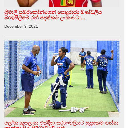
ශ්‍රීමාලි සමරකෝන්ගෙන් පොදුරාජ්‍ය මණ්ඩලීය
බරඉසිලීමේ රන් පදක්කම ලංකාවට!...
December 9, 2021
ලෝක කුසලාන එක්දින තරගාවලියට සුදුසුකම් ගන්න