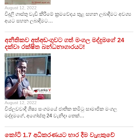
August 12, 2022
විදුලි ගාස්තු වැඩි කිරීමේ ක්‍රමවේදය තුළ සහන ලබාදීමට අවශ්‍ය
අයට සහන ලබාදීමට…
අනීතිකව අත්අඩංගුවට ගත් මංගල මද්දුමගේ 24
දක්වා රක්ෂිත බන්ධනාගාරයට!
August 12, 2022
විප්ලවවාදී ශිෂ්‍ය සංගමයේ ජාතික කමිටු සාමාජික මංගල
මද්දුමගේ, අගෝස්තු 24 වැනිදා තෙක්…
කෝටි 1.7 අධිකරණයට භාර දීම වැළකුවේ