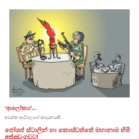
‘ආලෝකය’...
අවන්ත ආටිගලගේ කාටුනයකි.
ජෝශප් ස්ටාලින් හා කොස්වත්තේ මහානාම හිමි
අත්අඩංගුවට!