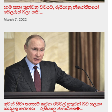
සාම කතා තුන්වන වටයට, රුසියානු නියෝජිතයෝ
බෙලරූස් බලා යති!...
March 7, 2022
ගුවන් සීමා තහනම් කරන රටවල් සතුරන් බව සලකා
කටයුතු කරනවා – රුසියානු ජනාධිපත�...