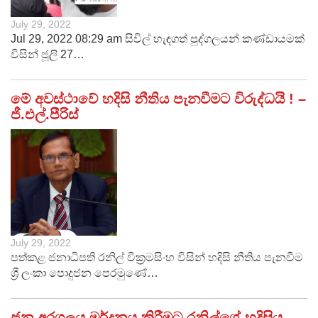
July 29, 2022
Jul 29, 2022 08:29 am සිවිල් හැඳගත් පුද්ගලයන් කණ්ඩායමක්
විසින් ජූලි 27…
මේ අවස්ථාවේ හදිසි නීතිය පැනවීමට විරුද්ධයි ! –
ජී.එල්.පීරිස්
July 29, 2022
පත්කළ ජනාධිපති රනිල් වික්‍රමසිංහ විසින් හදිසි නීතිය පැනවීම
ශ්‍රී ලංකා පොදුජන පෙරමුණේ…
ජන අරගලය මර්දනය කිරීමට රනිල්ගේ හදිසිය,