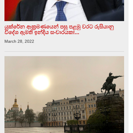
යුක්රේන ආක්‍රමණයෙන් පසු පළමු වරට රුසියානු
විදේශ ඇමති ඉන්දිය සංචාරයක!...
March 28, 2022