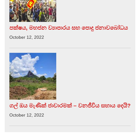
පක්ෂය, මහජන ව්‍යාපාරය සහ පොදු ජනාවබෝධය
October 12, 2022
ගල් ඔය මැණික් ජාවාරමක් – වනජීවිය සහාය දෙයි?
October 12, 2022