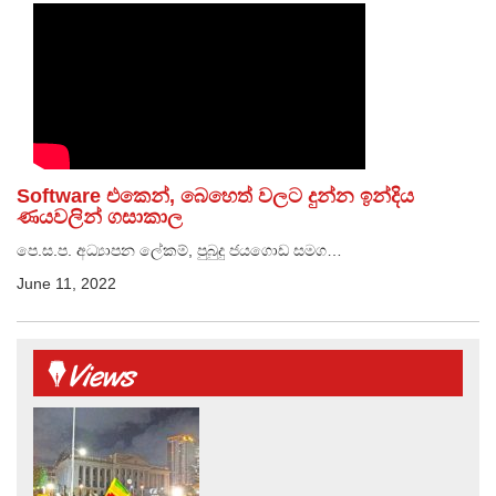
Software එකෙන්, බෙහෙත් වලට දුන්න ඉන්දිය
ණයවලින් ගසාකාල
පෙ.ස.ප. අධ්‍යාපන ලේකම්, පුබුදු ජයගොඩ සමග…
June 11, 2022