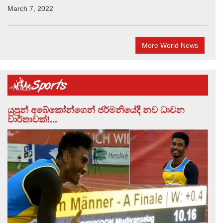
March 7, 2022
More World News
යුපුන් අබේකෝන්ගෙන් ජර්මනියේදී නව ධාවන
වාර්තාවක්!...