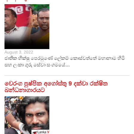
August 3, 2022
ජාතික භික්ෂු පෙරමුණේ ලේකම් කොස්වත්තේ මහානාම හිමි
සහ ලංකා ගුරු සේවා සංගමයේ…
වෙරංග පුෂ්පික අගෝස්තු 9 දක්වා රක්ෂිත
බන්ධනාගාරයට