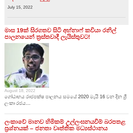
July 15, 2022
මාස 19ක් සිරගතව සිටි අහ්නාෆ් කවියා රනිල්
පාලනයෙන් ත්‍රස්තවාදී ලැයිස්තුවට!
August 18, 2022
ගෝඨාභය රාජපක්ෂ පාලනය සමයේ 2020 මැයි 16 වන දින ශ්‍රී
ලංකා රජය…
ලංකාවේ මානව හිමිකම් උල්ලංඝනයවීම් බරපතළ
ප්‍රශ්නයක් – ජනතා වෘත්තික මධ්‍යස්ථානය