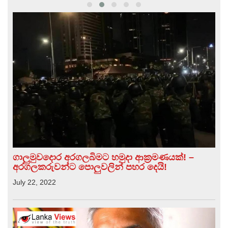
ගාලුමුවදොර අරගලබිමට හමුදා ආක්‍රමණයක්! –
අරගලකරුවන්ට පොලුවලින් පහර දෙයි!
July 22, 2022