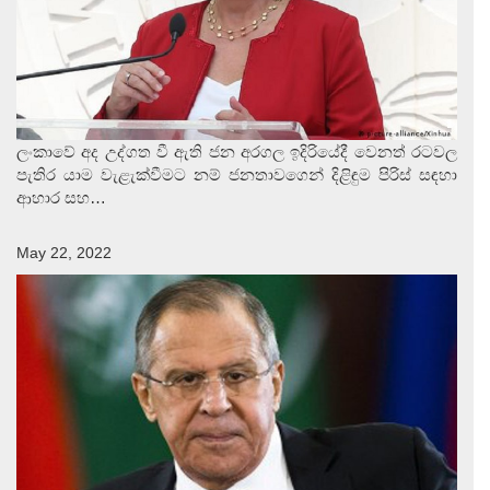
ලංකාවේ අද උද්ගත වී ඇති ජන අරගල ඉදිරියේදී වෙනත් රටවල
පැතිර යාම වැළැක්වීමට නම් ජනතාවගෙන් දිළිඳුම පිරිස් සඳහා
ආහාර සහ…
May 22, 2022